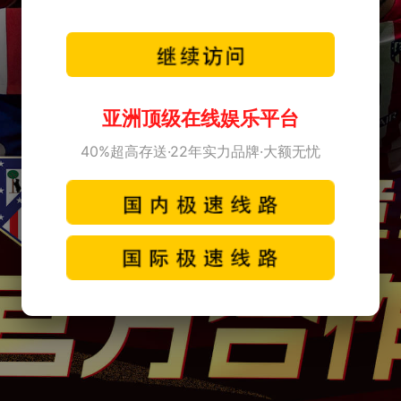
亚洲顶级在线娱乐平台
40%超高存送·22年实力品牌·大额无忧